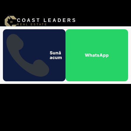
COAST LEADERS
REAL ESTATE
PROPRIETĂȚI
DESPRE NOI
SERVICII
ÎN PRESĂ
REVISTA
CARIERE
CONTACT
Sună
WhatsApp
acum
Coast Leaders este o agenție imobiliară de lux pe litoralul
românesc, cu birouri în Năvodari, Mamaia Nord și Constanța.
Cu peste 350 de tranzacții finalizate, oferim servicii premium de
intermediere, evaluare, credit ipotecar și administrare
proprietăți.