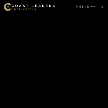
COAST LEADERS
+
MENIU
REAL ESTATE