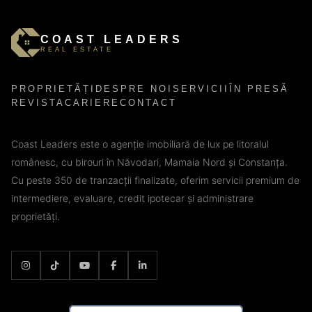
COAST LEADERS
REAL ESTATE
PROPRIETĂȚI
DESPRE NOI
SERVICII
ÎN PRESĂ
REVISTA
CARIERE
CONTACT
Coast Leaders este o agenție imobiliară de lux pe litoralul
românesc, cu birouri în Năvodari, Mamaia Nord și Constanța.
Cu peste 350 de tranzacții finalizate, oferim servicii premium de
intermediere, evaluare, credit ipotecar și administrare
proprietăți.