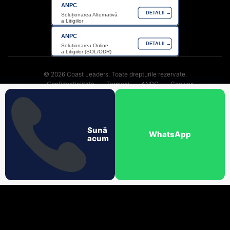
ANPC
DETALII →
Soluționarea Alternativă
a Litigiilor
ANPC
DETALII →
Soluționarea Online
a Litigiilor (SOL/ODR)
© 2026 Coast Leaders. Toate drepturile rezervate.
Confidențialitate
Termeni
ANPC
Cookies
Sună
WhatsApp
acum