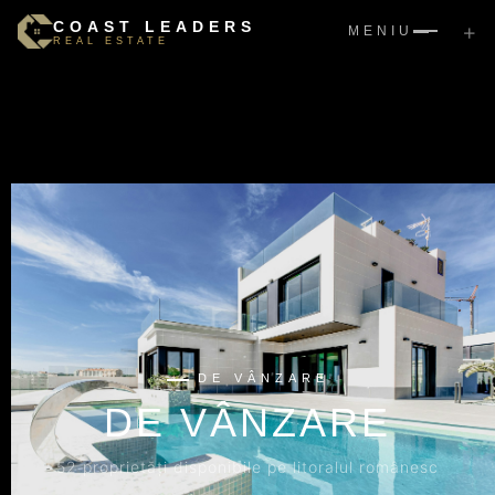
COAST LEADERS
+
MENIU
REAL ESTATE
DE VÂNZARE
DE VÂNZARE
52 proprietăți disponibile pe litoralul românesc