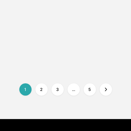
85.000 EUR
Casă de vânzare în Corbu
Corbu, Constanța
2
1
90 mp
1
2
3
…
5