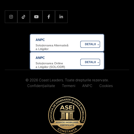
ANPC
DETALII →
Soluționarea Alternativă
a Litigiilor
ANPC
DETALII →
Soluționarea Online
a Litigiilor (SOL/ODR)
© 2026 Coast Leaders. Toate drepturile rezervate.
Confidențialitate
Termeni
ANPC
Cookies