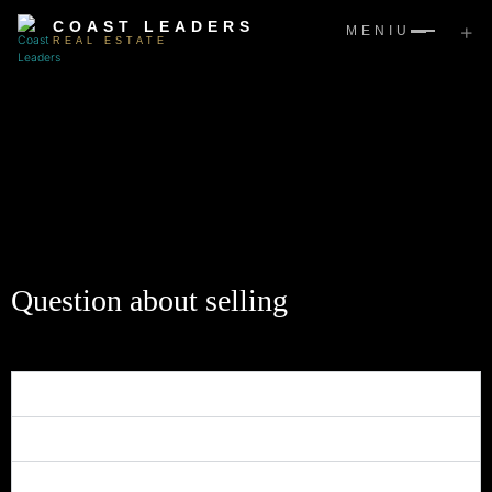
COAST LEADERS
+
MENIU
REAL ESTATE
Question about selling
Can a home depreciate in value?
Is an older home as good a value as a new home?
What is a broker?