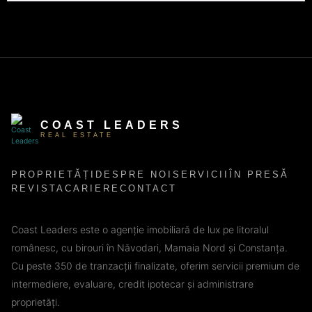
COAST LEADERS
REAL ESTATE
PROPRIETĂȚI
DESPRE NOI
SERVICII
ÎN PRESĂ
REVISTA
CARIERE
CONTACT
Coast Leaders este o agenție imobiliară de lux pe litoralul
românesc, cu birouri în Năvodari, Mamaia Nord și Constanța.
Cu peste 350 de tranzacții finalizate, oferim servicii premium de
intermediere, evaluare, credit ipotecar și administrare
proprietăți.