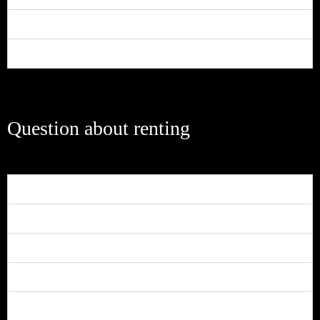
Can I pay my own taxes and insurance?
How long does the loan process take?
Question about renting
Can a home depreciate in value?
Is an older home as good a value as a new home?
What is a broker?
Can I pay my own taxes and insurance?
How long does the loan process take?