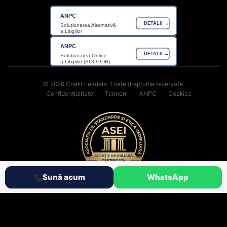
ANPC
DETALII →
Soluționarea Alternativă
a Litigiilor
ANPC
DETALII →
Soluționarea Online
a Litigiilor (SOL/ODR)
© 2026 Coast Leaders. Toate drepturile rezervate.
Confidențialitate
Termeni
ANPC
Cookies
Sună acum
WhatsApp