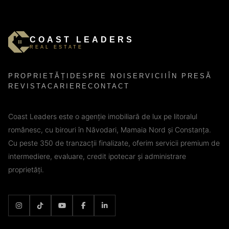
COAST LEADERS
REAL ESTATE
PROPRIETĂȚI
DESPRE NOI
SERVICII
ÎN PRESĂ
REVISTA
CARIERE
CONTACT
Coast Leaders este o agenție imobiliară de lux pe litoralul
românesc, cu birouri în Năvodari, Mamaia Nord și Constanța.
Cu peste 350 de tranzacții finalizate, oferim servicii premium de
intermediere, evaluare, credit ipotecar și administrare
proprietăți.