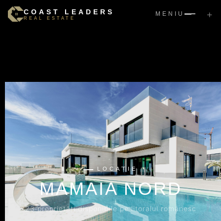
COAST LEADERS
+
MENIU
REAL ESTATE
LOCAȚIE
MAMAIA NORD
23 proprietăți disponibile pe litoralul românesc